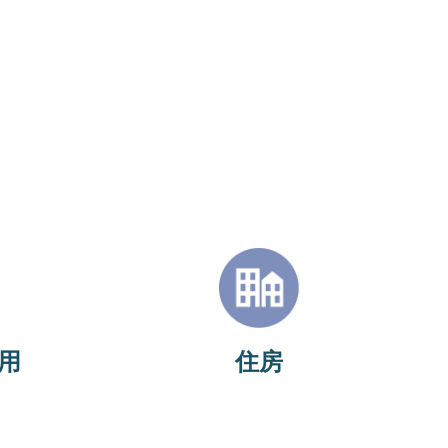
Image
改善、定
本領域的目標是每年新建具有最大可負
方式從汽
擔性的最多住房單位，其中不少於30%
電動汽車
的可負擔單位，並且著重保護和修復現
有房屋。
用
住房
查看最新指標