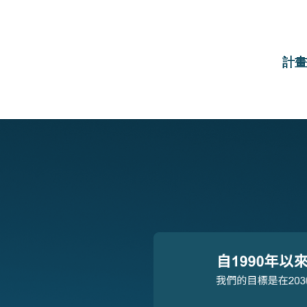
Main
計畫
navigati
Image