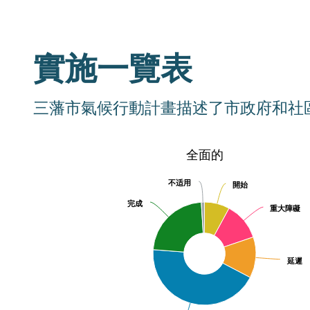
實施一覽表
三藩市氣候行動計畫描述了市政府和社
全面的
全面的
Pie chart with 6 slices.
不适用
不适用
開始
開始
完成
完成
重大障礙
重大障礙
延遲
延遲