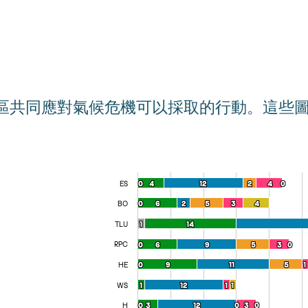
區共同應對氣候危機可以採取的行動。這些
按部門
Bar chart with 6 data series.
ES
0
0
4
4
12
12
2
2
4
4
0
0
The chart has 1 X axis displaying categories.
BO
0
0
6
6
2
2
5
5
3
3
4
4
The chart has 1 Y axis displaying values. Rang
TLU
1
1
14
14
RPC
0
0
6
6
9
9
5
5
3
3
0
0
HE
0
0
9
9
11
11
5
5
1
1
WS
1
1
12
12
1
1
1
1
H
0
0
3
3
12
12
0
0
3
3
0
0