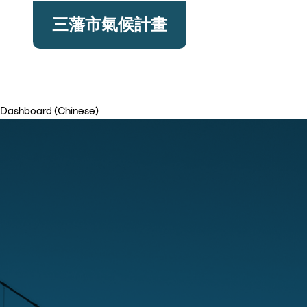
Skip
三藩市氣候計畫
to
main
content
Dashboard (Chinese)
Image