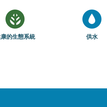
Image
Image
本領域的目標是在乾旱和非乾
目標是透過基於自然的解決方
本市的供水選項多元化，改善
餘排放，同時保護生物多元性
利用和乾旱管理系統，並保持
和公共衛生。
的供水系統。
健康的生態系統
供水
查看最新指標
查看最新指標