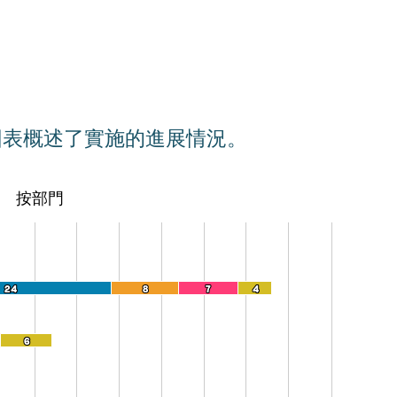
圖表概述了實施的進展情況。
按部門
e: 0 to 65.
24
24
8
8
7
7
4
4
6
6