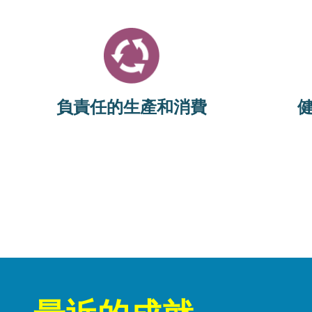
Image
本領域的目標是將固體廢物產生量減到
本領域的
比2015年還低15%，並將垃圾填埋量減到
案吸存剩
比2015年還低50%。
負責任的生產和消費
查看最新指標