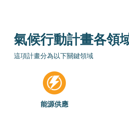
氣候行動計畫各領
這項計畫分為以下關鍵領域
Image
本領域的
本領域的目標是在2025年使三藩市實現
排放，在
100%的可再生電力，並在2040年實現
放，並在
100%的可再生能源（無化石燃料）。
能源供應
查看最新指標