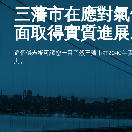
三藩市在應對氣
面取得實質進展
這個儀表板可讓您一目了然三藩市在2040年
力。