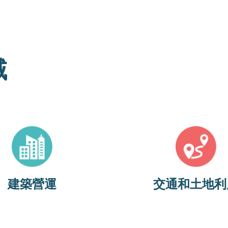
域
Image
Image
目標是在2021年實現新建築零
本領域的目標是透過基礎設施
2035年實現大型商業建築零排
價機制、智慧利用土地將出行
2040年實現所有建築物零排
車轉向低碳模式，並繼續支持
放。
的採用。
建築營運
交通和土地利
查看最新指標
查看最新指標