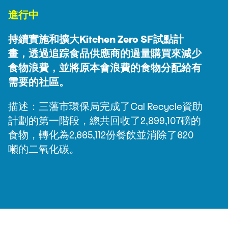
進行中
持續實施和擴大Kitchen Zero SF試點計
畫，透過追踪食品供應商的過量購買來減少
食物浪費，並將原本會浪費的食物分配給有
需要的社區。
描述：三藩市環保局完成了Cal Recycle資助
計劃的第一階段，總共回收了2,899,107磅的
食物，轉化為2,665,112份餐飲並消除了620
噸的二氧化碳。