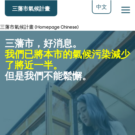
Skip
中文
三藩市氣候計畫
Main
to
navigation
main
content
三藩市氣候計畫 (Homepage Chinese)
Image
三藩市，好消息。
我們已將本市的氣候污染減少
了將近一半。
但是我們不能鬆懈。